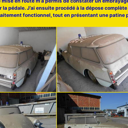
mise en route m’a permis de constater un embrayage f
r la pédale. J’ai ensuite procédé à la dépose complète
aitement fonctionnel, tout en présentant une patine p