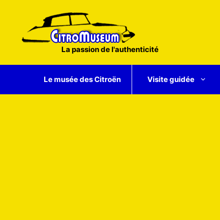
Aller
au
contenu
La passion de l'authenticité
Le musée des Citroën
Visite guidée