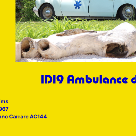
ID19 Ambulance 
Kms
967
anc Carrare AC144