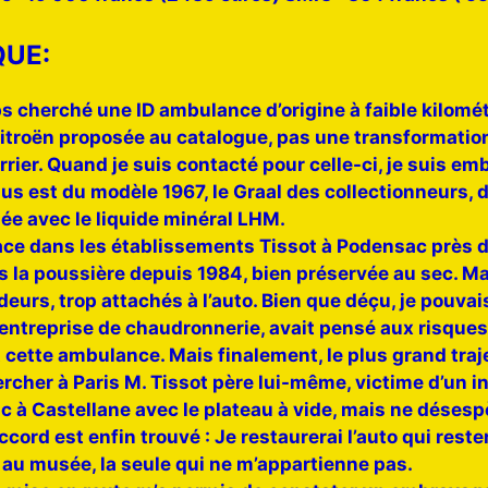
QUE:
s cherché une ID ambulance d’origine à faible kilométr
troën proposée au catalogue, pas une transformation
rier. Quand je suis contacté pour celle-ci, je suis emba
us est du modèle 1967, le Graal des collectionneurs, 
ée avec le liquide minéral LHM.
ace dans les établissements Tissot à Podensac près d
 la poussière depuis 1984, bien préservée au sec. Mai
eurs, trop attachés à l’auto. Bien que déçu, je pouva
l’entreprise de chaudronnerie, avait pensé aux risqu
ette ambulance. Mais finalement, le plus grand trajet
ercher à Paris M. Tissot père lui-même, victime d’un in
c à Castellane avec le plateau à vide, mais ne déses
accord est enfin trouvé : Je restaurerai l’auto qui rest
 au musée, la seule qui ne m’appartienne pas.