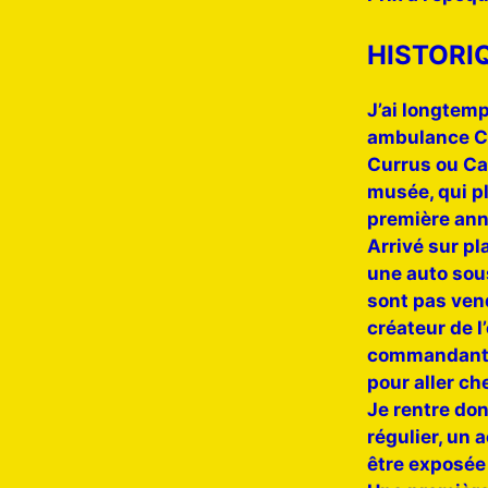
HISTORI
J’ai longtemp
ambulance Ci
Currus ou Car
musée, qui pl
première ann
Arrivé sur pl
une auto sous
sont pas vend
créateur de 
commandant c
pour aller ch
Je rentre don
régulier, un 
être exposée