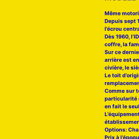
Même motorisa
Depuis sept 
l’écrou centr
Dès 1960, l’I
coffre, la fa
Sur ce dernie
arrière est e
civière, le si
Le toit d’ori
remplacement
Comme sur tou
particularit
en fait le se
L’équipement 
établissement
Options: Chau
Prix à l’époq