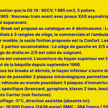
tion que la DS 19 : 90CV, 1 985 cm3, 5 paliers.
1965 : Nouveau train avant avec pneus XAS asymétriqu
al auparavant.
D Break est proposé au catalogue en 4 déclinaisons : 
miliale à 3 rangées de siège, la commerciale et l’ambul
r modèle, la seule finition proposée est la Confort. L
n 2 parties escamotables : Le siège de gauche en 3/5 
ège de droite en 2/5 est celui du soignant.
gine est conservé. L’ouverture du hayon supérieur est f
 de la béquille depuis septembre 1966.
s les breaks et dérivés, le hayon inférieur s’ouvre 
é est de posséder 2 plaques minéralogiques permettant
ul véhicule au monde possédant 3 plaques d’immatricu
spécifique (brancard, gyrophare, klaxon 2 tons, boute
s Carrier (voir factures).
ffage -5°C, direction assistée (absente ici).
ue : 19 000 francs (2439 euros) SMIC : 364 francs ( 55